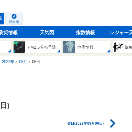
索
現在地
防災情報
天気図
指数情報
レジャー
PM2.5分布予測
地震情報
気
2022年
08月
05日
日)
翌日(2022年08月06日)