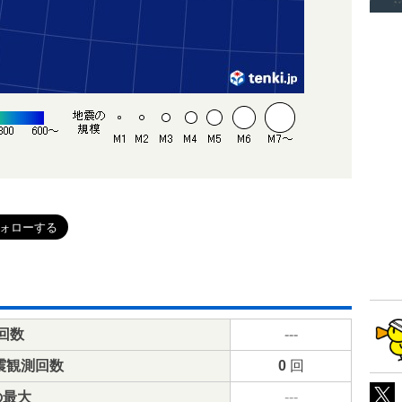
回数
---
震観測回数
0
回
の最大
---