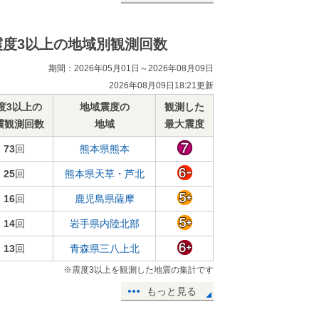
震度3以上の地域別観測回数
期間：2026年05月01日～2026年08月09日
2026年08月09日18:21更新
度3以上の
地域震度の
観測した
震観測回数
地域
最大震度
73
回
熊本県熊本
25
回
熊本県天草・芦北
16
回
鹿児島県薩摩
14
回
岩手県内陸北部
13
回
青森県三八上北
※震度3以上を観測した地震の集計です
もっと見る