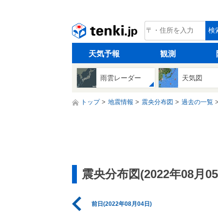
tenki.jp
検
天気予報
観測
雨雲レーダー
天気図
トップ
地震情報
震央分布図
過去の一覧
震央分布図(2022年08月05
前日(2022年08月04日)