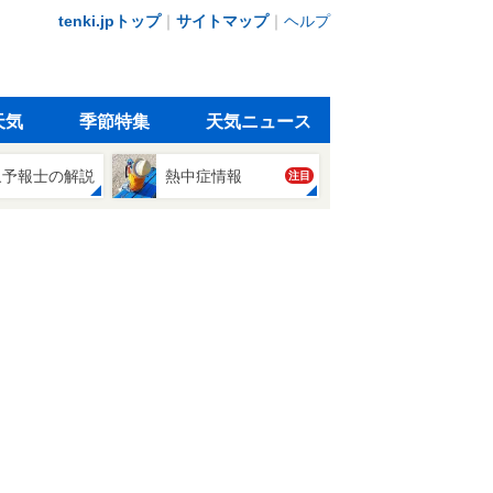
tenki.jpトップ
｜
サイトマップ
｜
ヘルプ
天気
季節特集
天気ニュース
象予報士の解説
熱中症情報
注目