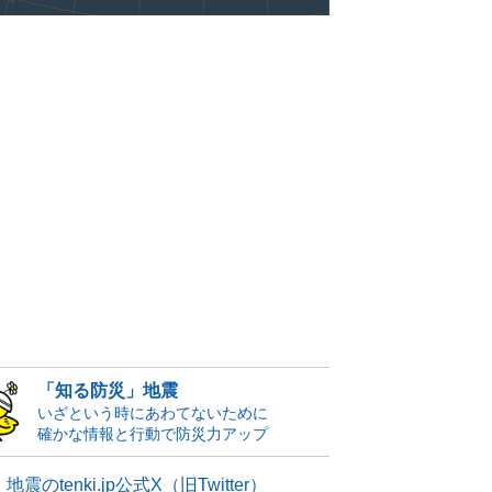
「知る防災」地震
いざという時にあわてないために
確かな情報と行動で防災力アップ
地震のtenki.jp公式X（旧Twitter）