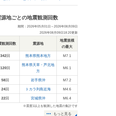
震源地ごとの地震観測回数
期間：2026年05月01日～2026年08月09日
2026年08月09日18:20更新
地震規模
震観測回数
震源地
の最大
342
回
熊本県熊本地方
M7.1
熊本県天草・芦北地
120
回
M6.1
方
58
回
岩手県沖
M7.2
24
回
トカラ列島近海
M4.6
22
回
宮城県沖
M6.4
※震度1以上を観測した地震の集計です
もっと見る