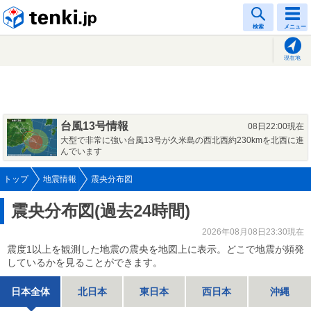
tenki.jp
検索
メニュー
現在地
台風13号情報
08日22:00現在
大型で非常に強い台風13号が久米島の西北西約230kmを北西に進
んでいます
トップ
地震情報
震央分布図
震央分布図(過去24時間)
2026年08月08日23:30現在
震度1以上を観測した地震の震央を地図上に表示。どこで地震が頻発
しているかを見ることができます。
日本全体
北日本
東日本
西日本
沖縄