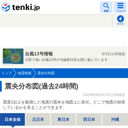
tenki.jp
検索
メニュー
現在地
台風13号情報
07日11:00現在
大型で強い台風13号が与論島付近を西に進んでいます
トップ
地震情報
震央分布図
震央分布図(過去24時間)
2026年08月07日12:00現在
震度1以上を観測した地震の震央を地図上に表示。どこで地震が頻発
しているかを見ることができます。
日本全体
北日本
東日本
西日本
沖縄