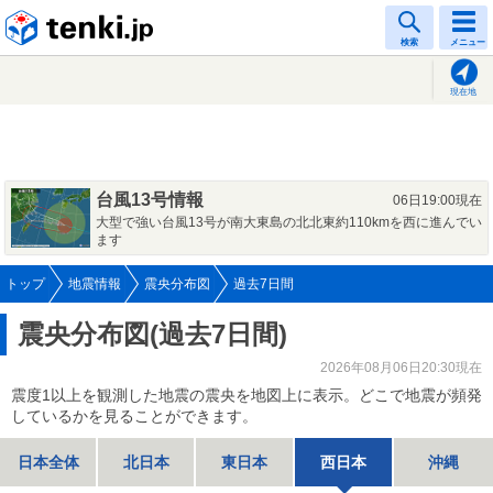
tenki.jp
検索
メニュー
現在地
台風13号情報
06日19:00現在
大型で強い台風13号が南大東島の北北東約110kmを西に進んでい
ます
トップ
地震情報
震央分布図
過去7日間
震央分布図(過去7日間)
2026年08月06日20:30現在
震度1以上を観測した地震の震央を地図上に表示。どこで地震が頻発
しているかを見ることができます。
日本全体
北日本
東日本
西日本
沖縄