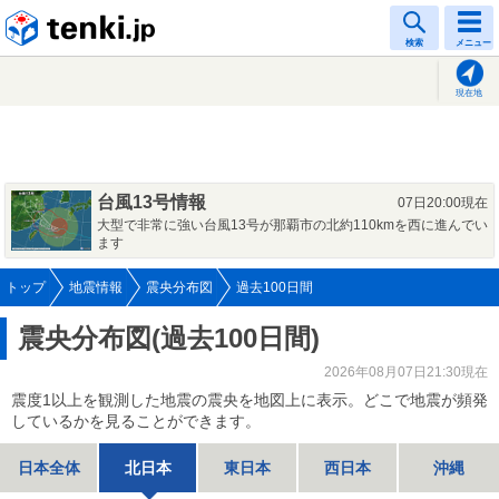
tenki.jp
検索
メニュー
現在地
台風13号情報
07日20:00現在
大型で非常に強い台風13号が那覇市の北約110kmを西に進んでい
ます
トップ
地震情報
震央分布図
過去100日間
震央分布図(過去100日間)
2026年08月07日21:30現在
震度1以上を観測した地震の震央を地図上に表示。どこで地震が頻発
しているかを見ることができます。
日本全体
北日本
東日本
西日本
沖縄