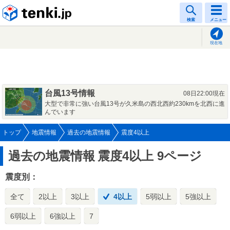
tenki.jp
検索
メニュー
現在地
台風13号情報
08日22:00現在
大型で非常に強い台風13号が久米島の西北西約230kmを北西に進
んでいます
トップ
地震情報
過去の地震情報
震度4以上
過去の地震情報
震度4以上 9ページ
震度別：
全て
2以上
3以上
4以上
5弱以上
5強以上
6弱以上
6強以上
7