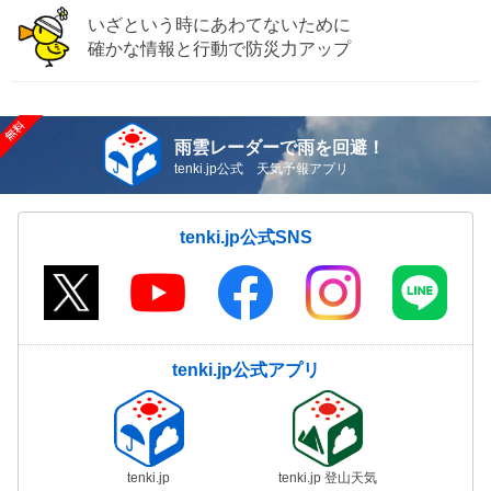
いざという時にあわてないために
確かな情報と行動で防災力アップ
雨雲レーダーで雨を回避！
tenki.jp公式 天気予報アプリ
tenki.jp公式SNS
tenki.jp公式アプリ
tenki.jp
tenki.jp 登山天気