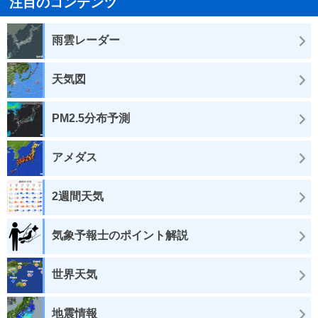
注目のコンテンツ
雨雲レーダー
天気図
PM2.5分布予測
アメダス
2週間天気
気象予報士のポイント解説
世界天気
地震情報