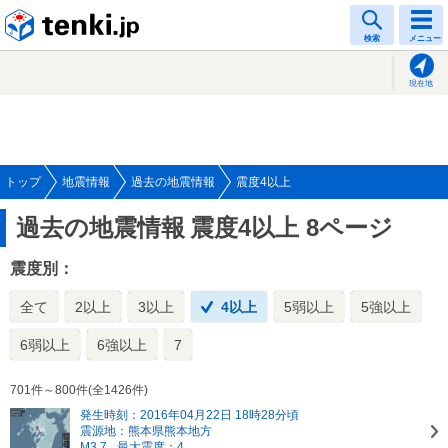
tenki.jp
検索
メニュー
現在地
トップ
地震情報
過去の地震情報
震度4以上
過去の地震情報
震度4以上 8ページ
震度別：
全て
2以上
3以上
4以上
5弱以上
5強以上
6弱以上
6強以上
7
701件～800件(全1426件)
発生時刻：2016年04月22日 18時28分頃
震源地：熊本県熊本地方
M3.7
最大震度：4