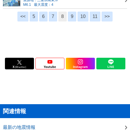
震源地：三重県南東沖
M6.1
最大震度：4
<<
5
6
7
8
9
10
11
>>
関連情報
最新の地震情報