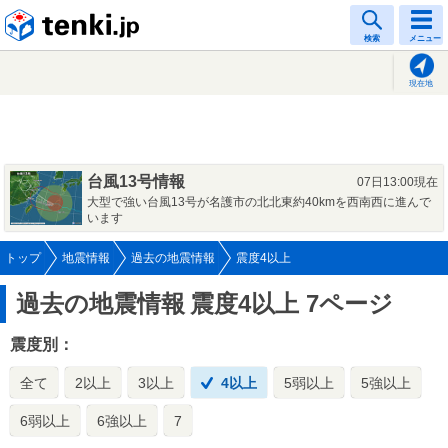
tenki.jp
検索
メニュー
現在地
台風13号情報
07日13:00現在
大型で強い台風13号が名護市の北北東約40kmを西南西に進んで
います
トップ
地震情報
過去の地震情報
震度4以上
過去の地震情報
震度4以上 7ページ
震度別：
全て
2以上
3以上
4以上
5弱以上
5強以上
6弱以上
6強以上
7