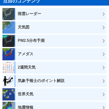
注目のコンテンツ
雨雲レーダー
天気図
PM2.5分布予測
アメダス
2週間天気
気象予報士のポイント解説
世界天気
地震情報