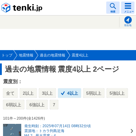
tenki.jp
検索
メニュー
現在地
トップ
地震情報
過去の地震情報
震度4以上
過去の地震情報
震度4以上 2ページ
震度別：
全て
2以上
3以上
4以上
5弱以上
5強以上
6弱以上
6強以上
7
101件～200件(全1426件)
発生時刻：2025年07月14日 08時32分頃
震源地：トカラ列島近海
M4.2
最大震度：4