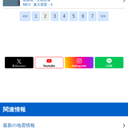
震源地：父島近海
M6.0
最大震度：4
<<
1
2
3
4
5
6
7
>>
関連情報
最新の地震情報