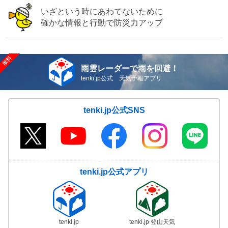
いざという時にあわてないために
確かな情報と行動で防災力アップ
雨雲レーダーで雨を回避！
tenki.jp公式 天気予報アプリ
tenki.jp公式SNS
tenki.jp公式アプリ
tenki.jp
tenki.jp 登山天気