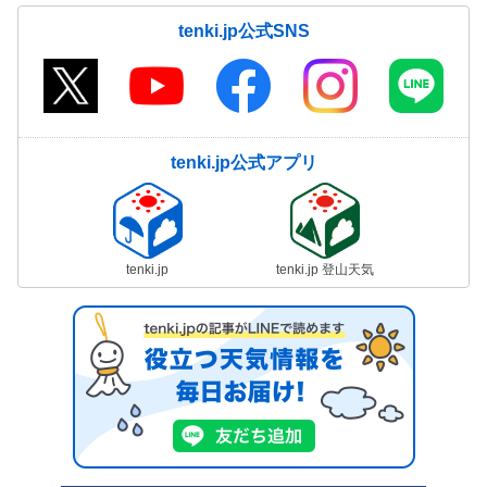
tenki.jp公式SNS
tenki.jp公式アプリ
tenki.jp
tenki.jp 登山天気