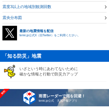
震度3以上の地域別観測回数
震央分布図
最新の地震情報を配信
tenki.jp公式X（旧Twitter）をご利用ください。
「知る防災」地震
いざという時にあわてないために
確かな情報と行動で防災力アップ
雨雲レーダーで雨を回避！
tenki.jp公式 天気予報アプリ