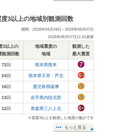
震度3以上の地域別観測回数
期間：2026年04月29日～2026年08月07日
2026年08月07日11:41更新
度3以上の
地域震度の
観測した
震観測回数
地域
最大震度
72
回
熊本県熊本
24
回
熊本県天草・芦北
16
回
鹿児島県薩摩
13
回
岩手県内陸北部
12
回
青森県三八上北
※震度3以上を観測した地震の集計です
もっと見る