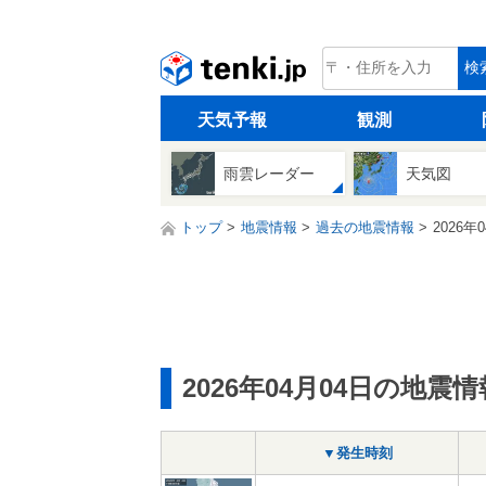
tenki.jp
検
天気予報
観測
雨雲レーダー
天気図
トップ
地震情報
過去の地震情報
2026年
2026年04月04日の地震情
▼発生時刻