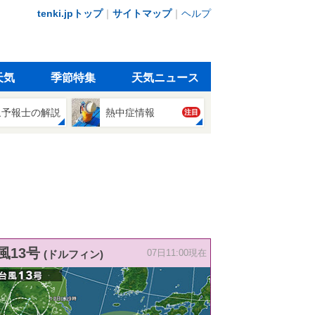
tenki.jpトップ
｜
サイトマップ
｜
ヘルプ
天気
季節特集
天気ニュース
象予報士の解説
熱中症情報
注目
風13号
(ドルフィン)
07日11:00現在