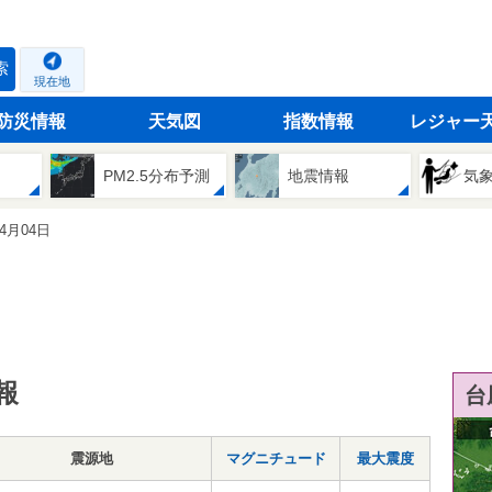
索
現在地
防災情報
天気図
指数情報
レジャー
PM2.5分布予測
地震情報
気
04月04日
報
台
震源地
マグニチュード
最大震度