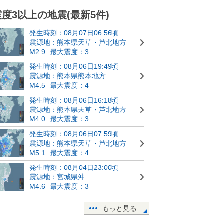
震度3以上の地震(最新5件)
発生時刻：08月07日06:56頃
震源地：熊本県天草・芦北地方
M2.9
最大震度：3
発生時刻：08月06日19:49頃
震源地：熊本県熊本地方
M4.5
最大震度：4
発生時刻：08月06日16:18頃
震源地：熊本県天草・芦北地方
M4.0
最大震度：3
発生時刻：08月06日07:59頃
震源地：熊本県天草・芦北地方
M5.1
最大震度：4
発生時刻：08月04日23:00頃
震源地：宮城県沖
M4.6
最大震度：3
もっと見る