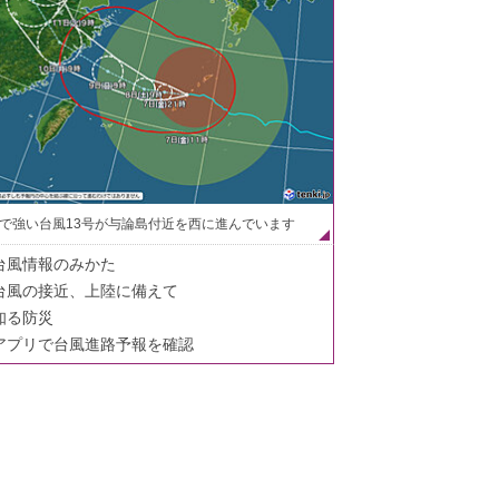
で強い台風13号が与論島付近を西に進んでいます
台風情報のみかた
台風の接近、上陸に備えて
知る防災
アプリで台風進路予報を確認