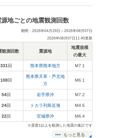
震源地ごとの地震観測回数
期間：2026年04月29日～2026年08月07日
2026年08月07日11:40更新
地震規模
震観測回数
震源地
の最大
331
回
熊本県熊本地方
M7.1
熊本県天草・芦北地
108
回
M6.1
方
54
回
岩手県沖
M7.2
24
回
トカラ列島近海
M4.6
22
回
宮城県沖
M6.4
※震度1以上を観測した地震の集計です
もっと見る