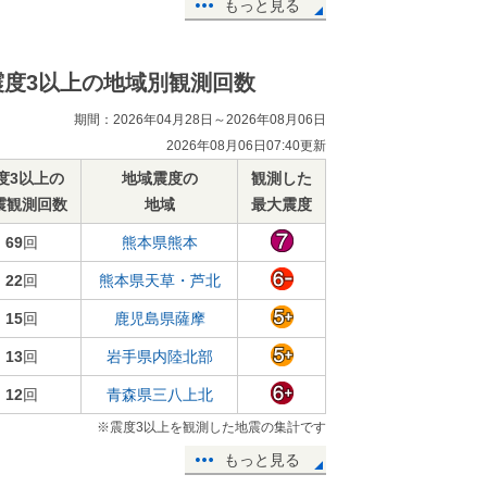
もっと見る
震度3以上の地域別観測回数
期間：2026年04月28日～2026年08月06日
2026年08月06日07:40更新
度3以上の
地域震度の
観測した
震観測回数
地域
最大震度
69
回
熊本県熊本
22
回
熊本県天草・芦北
15
回
鹿児島県薩摩
13
回
岩手県内陸北部
12
回
青森県三八上北
※震度3以上を観測した地震の集計です
もっと見る