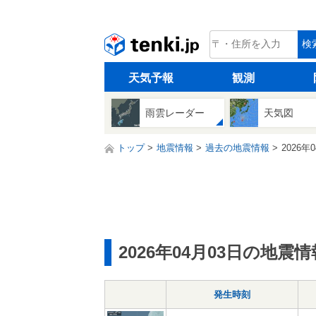
tenki.jp
検
天気予報
観測
雨雲レーダー
天気図
トップ
地震情報
過去の地震情報
2026年
2026年04月03日の地震情
発生時刻