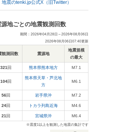
地震のtenki.jp公式X（旧Twitter）
震源地ごとの地震観測回数
期間：2026年04月28日～2026年08月06日
2026年08月06日07:40更新
地震規模
震観測回数
震源地
の最大
321
回
熊本県熊本地方
M7.1
熊本県天草・芦北地
104
回
M6.1
方
56
回
岩手県沖
M7.2
24
回
トカラ列島近海
M4.6
21
回
宮城県沖
M6.4
※震度1以上を観測した地震の集計です