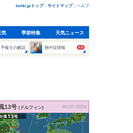
tenki.jpトップ
｜
サイトマップ
｜
ヘルプ
天気
季節特集
天気ニュース
象予報士の解説
熱中症情報
注目
風13号
(ドルフィン)
06日07:00現在