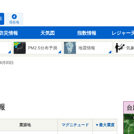
索
現在地
防災情報
天気図
指数情報
レジャー
PM2.5分布予測
地震情報
気
04月03日
報
台
震源地
マグニチュード
▼最大震度