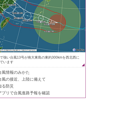
で強い台風13号が南大東島の東約300kmを西北西に
でいます
台風情報のみかた
台風の接近、上陸に備えて
知る防災
アプリで台風進路予報を確認