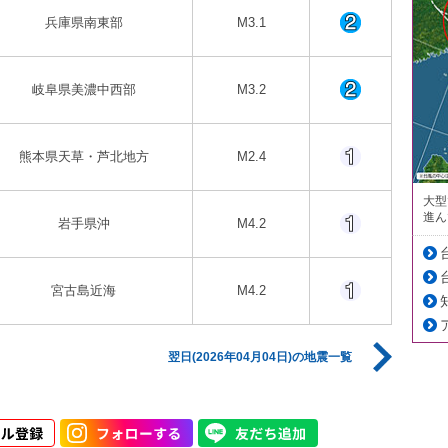
兵庫県南東部
M3.1
岐阜県美濃中西部
M3.2
熊本県天草・芦北地方
M2.4
大型
進ん
岩手県沖
M4.2
宮古島近海
M4.2
翌日(2026年04月04日)の地震一覧