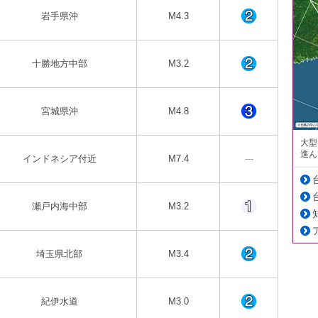
岩手県沖
M4.3
十勝地方中部
M3.2
宮城県沖
M4.8
大型
進ん
インドネシア付近
M7.4
---
瀬戸内海中部
M3.2
埼玉県北部
M3.4
紀伊水道
M3.0