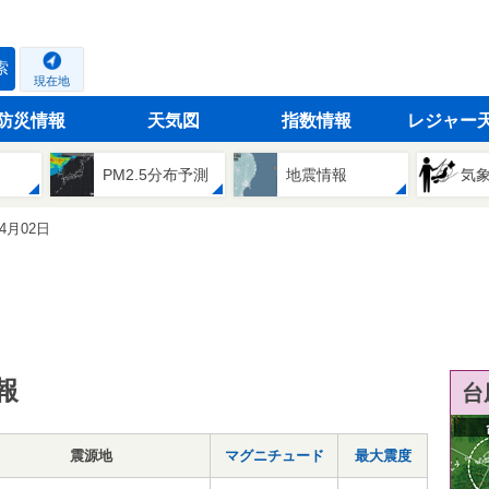
索
現在地
防災情報
天気図
指数情報
レジャー
PM2.5分布予測
地震情報
気
04月02日
報
台
震源地
マグニチュード
最大震度