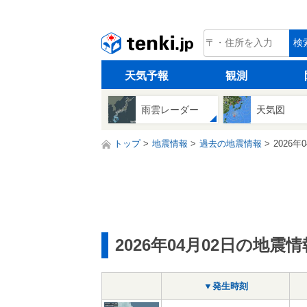
tenki.jp
検
天気予報
観測
雨雲レーダー
天気図
トップ
地震情報
過去の地震情報
2026年
2026年04月02日の地震情
▼発生時刻