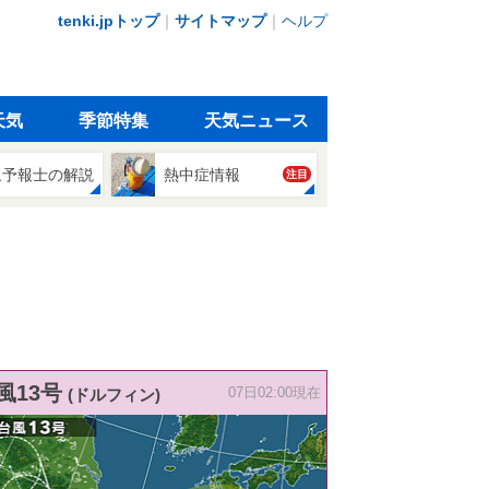
tenki.jpトップ
｜
サイトマップ
｜
ヘルプ
天気
季節特集
天気ニュース
象予報士の解説
熱中症情報
注目
風13号
(ドルフィン)
07日02:00現在