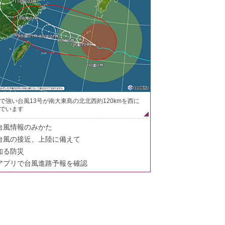
で強い台風13号が南大東島の北北西約120kmを西に
でいます
台風情報のみかた
台風の接近、上陸に備えて
知る防災
アプリで台風進路予報を確認