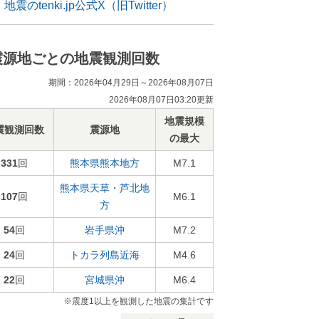
地震のtenki.jp公式X（旧Twitter）
震源地ごとの地震観測回数
期間：2026年04月29日～2026年08月07日
2026年08月07日03:20更新
地震規模
震観測回数
震源地
の最大
331
回
熊本県熊本地方
M7.1
熊本県天草・芦北地
107
回
M6.1
方
54
回
岩手県沖
M7.2
24
回
トカラ列島近海
M4.6
22
回
宮城県沖
M6.4
※震度1以上を観測した地震の集計です