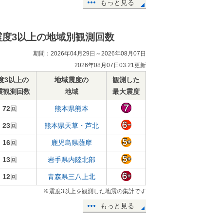
もっと見る
震度3以上の地域別観測回数
期間：2026年04月29日～2026年08月07日
2026年08月07日03:21更新
度3以上の
地域震度の
観測した
震観測回数
地域
最大震度
72
回
熊本県熊本
23
回
熊本県天草・芦北
16
回
鹿児島県薩摩
13
回
岩手県内陸北部
12
回
青森県三八上北
※震度3以上を観測した地震の集計です
もっと見る