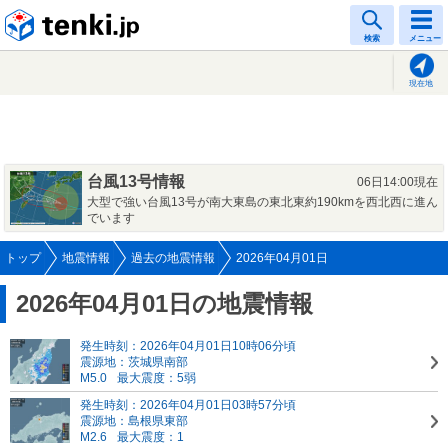
tenki.jp
検索
メニュー
現在地
台風13号情報
06日14:00現在
大型で強い台風13号が南大東島の東北東約190kmを西北西に進ん
でいます
トップ
地震情報
過去の地震情報
2026年04月01日
2026年04月01日の地震情報
発生時刻：2026年04月01日10時06分頃
震源地：茨城県南部
M5.0
最大震度：5弱
発生時刻：2026年04月01日03時57分頃
震源地：島根県東部
M2.6
最大震度：1