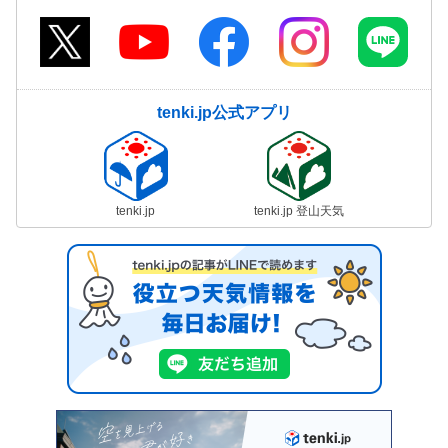
tenki.jp公式アプリ
tenki.jp
tenki.jp 登山天気