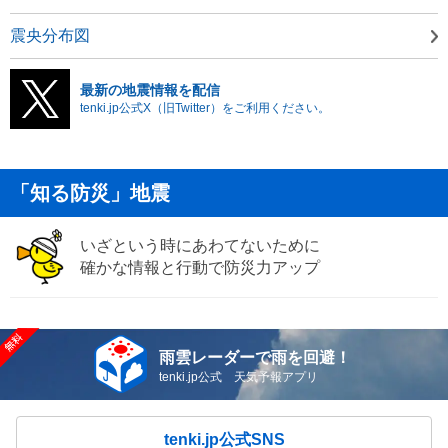
震央分布図
最新の地震情報を配信
tenki.jp公式X（旧Twitter）をご利用ください。
「知る防災」地震
いざという時にあわてないために
確かな情報と行動で防災力アップ
雨雲レーダーで雨を回避！
tenki.jp公式 天気予報アプリ
tenki.jp公式SNS