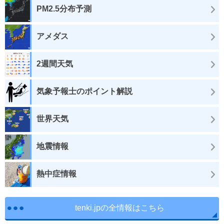
PM2.5分布予測
アメダス
2週間天気
気象予報士のポイント解説
世界天気
地震情報
熱中症情報
tenki.jpの全情報はこちら