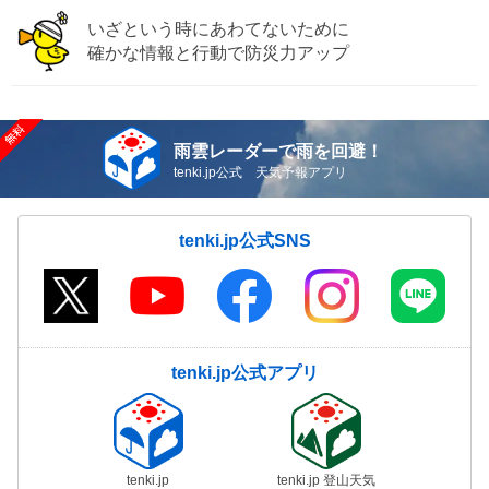
いざという時にあわてないために
確かな情報と行動で防災力アップ
雨雲レーダーで雨を回避！
tenki.jp公式 天気予報アプリ
tenki.jp公式SNS
tenki.jp公式アプリ
tenki.jp
tenki.jp 登山天気