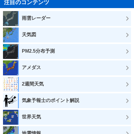
注目のコンテンツ
雨雲レーダー
天気図
PM2.5分布予測
アメダス
2週間天気
気象予報士のポイント解説
世界天気
地震情報