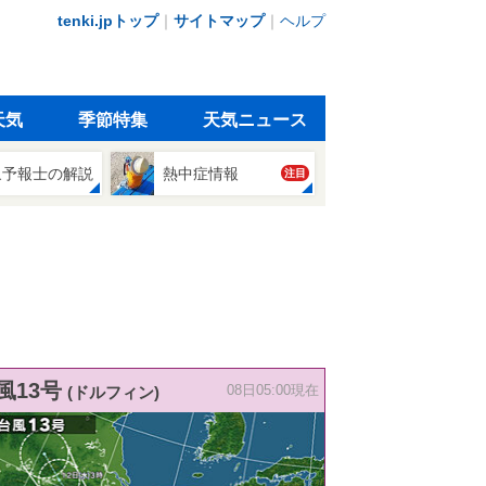
tenki.jpトップ
｜
サイトマップ
｜
ヘルプ
天気
季節特集
天気ニュース
象予報士の解説
熱中症情報
注目
風13号
(ドルフィン)
08日05:00現在