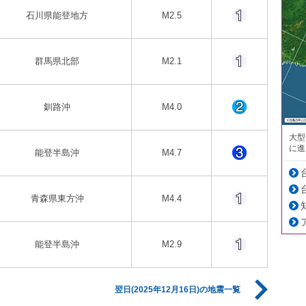
石川県能登地方
M2.5
群馬県北部
M2.1
釧路沖
M4.0
大型
に進
能登半島沖
M4.7
青森県東方沖
M4.4
能登半島沖
M2.9
翌日(2025年12月16日)の地震一覧