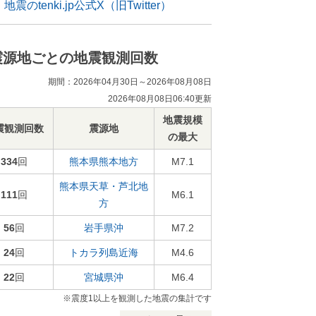
地震のtenki.jp公式X（旧Twitter）
震源地ごとの地震観測回数
期間：2026年04月30日～2026年08月08日
2026年08月08日06:40更新
地震規模
震観測回数
震源地
の最大
334
回
熊本県熊本地方
M7.1
熊本県天草・芦北地
111
回
M6.1
方
56
回
岩手県沖
M7.2
24
回
トカラ列島近海
M4.6
22
回
宮城県沖
M6.4
※震度1以上を観測した地震の集計です