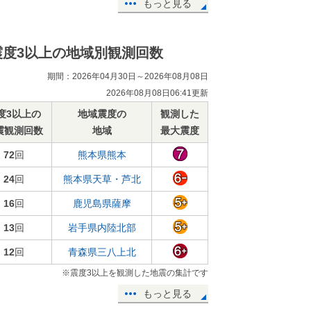
もっと見る
震度3以上の地域別観測回数
期間：2026年04月30日～2026年08月08日
2026年08月08日06:41更新
度3以上の
地域震度の
観測した
震観測回数
地域
最大震度
72
回
熊本県熊本
24
回
熊本県天草・芦北
16
回
鹿児島県薩摩
13
回
岩手県内陸北部
12
回
青森県三八上北
※震度3以上を観測した地震の集計です
もっと見る