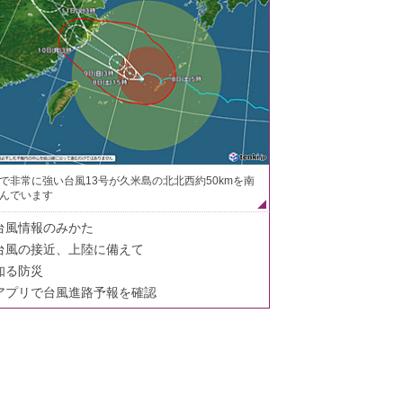
で非常に強い台風13号が久米島の北北西約50kmを南
んでいます
台風情報のみかた
台風の接近、上陸に備えて
知る防災
アプリで台風進路予報を確認