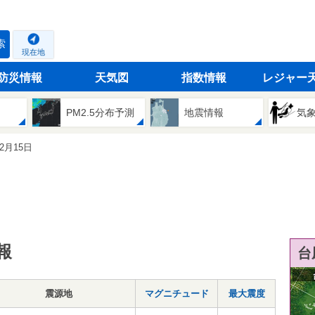
索
現在地
防災情報
天気図
指数情報
レジャー
PM2.5分布予測
地震情報
気
12月15日
報
台
震源地
マグニチュード
最大震度