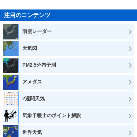
注目のコンテンツ
雨雲レーダー
天気図
PM2.5分布予測
アメダス
2週間天気
気象予報士のポイント解説
世界天気