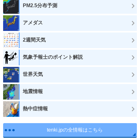
PM2.5分布予測
アメダス
2週間天気
気象予報士のポイント解説
世界天気
地震情報
熱中症情報
tenki.jpの全情報はこちら