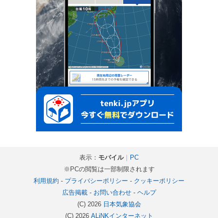
表示：
モバイル
｜
PC
※PCの閲覧は一部制限されます
利用規約
-
プライバシーポリシー
-
クッキーポリシー
広告掲載
-
お問い合わせ
-
ヘルプ
(C) 2026
日本気象協会
(C) 2026
ALiNKインターネット