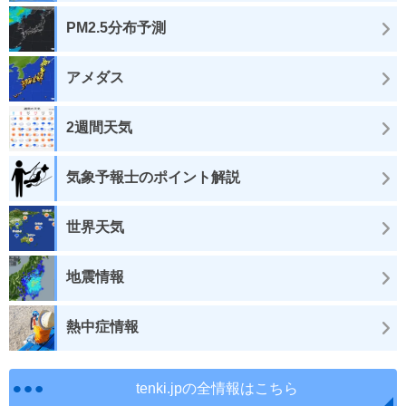
PM2.5分布予測
アメダス
2週間天気
気象予報士のポイント解説
世界天気
地震情報
熱中症情報
tenki.jpの全情報はこちら