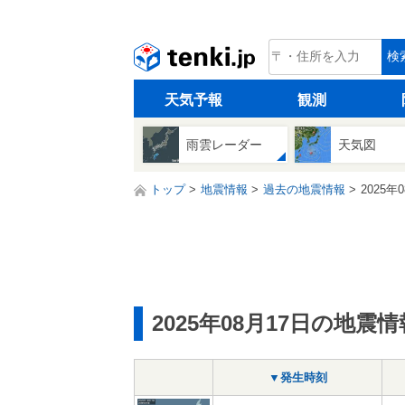
tenki.jp
検
天気予報
観測
雨雲レーダー
天気図
トップ
地震情報
過去の地震情報
2025年
2025年08月17日の地震情
▼発生時刻