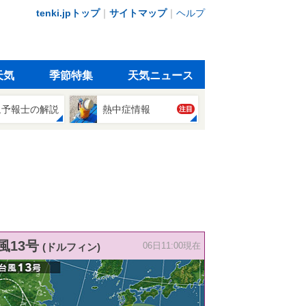
tenki.jpトップ
｜
サイトマップ
｜
ヘルプ
天気
季節特集
天気ニュース
象予報士の解説
熱中症情報
注目
風13号
(ドルフィン)
06日11:00現在