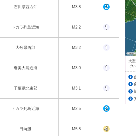
石川県西方沖
M3.8
トカラ列島近海
M2.2
大分県西部
M3.2
大型
でい
奄美大島近海
M3.0
千葉県北東部
M3.1
トカラ列島近海
M2.5
日向灘
M5.8