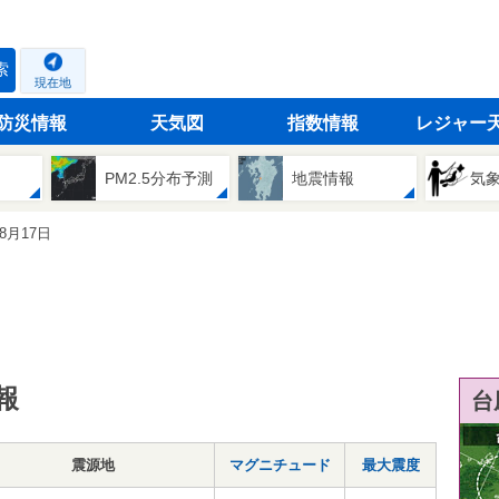
索
現在地
防災情報
天気図
指数情報
レジャー
PM2.5分布予測
地震情報
気
08月17日
報
台
震源地
マグニチュード
最大震度