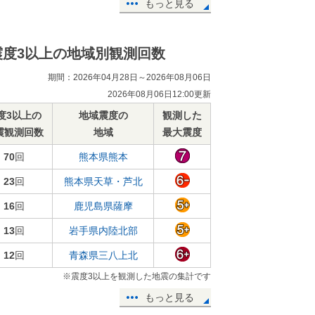
もっと見る
震度3以上の地域別観測回数
期間：2026年04月28日～2026年08月06日
2026年08月06日12:00更新
度3以上の
地域震度の
観測した
震観測回数
地域
最大震度
70
回
熊本県熊本
23
回
熊本県天草・芦北
16
回
鹿児島県薩摩
13
回
岩手県内陸北部
12
回
青森県三八上北
※震度3以上を観測した地震の集計です
もっと見る