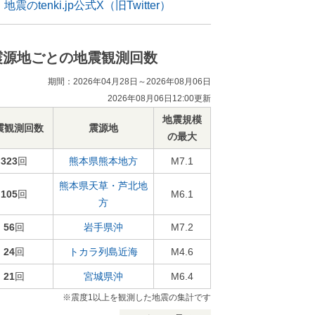
地震のtenki.jp公式X（旧Twitter）
震源地ごとの地震観測回数
期間：2026年04月28日～2026年08月06日
2026年08月06日12:00更新
地震規模
震観測回数
震源地
の最大
323
回
熊本県熊本地方
M7.1
熊本県天草・芦北地
105
回
M6.1
方
56
回
岩手県沖
M7.2
24
回
トカラ列島近海
M4.6
21
回
宮城県沖
M6.4
※震度1以上を観測した地震の集計です