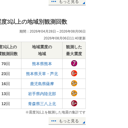
もっと見る
震度3以上の地域別観測回数
期間：2026年04月28日～2026年08月06日
2026年08月06日11:40更新
度3以上の
地域震度の
観測した
震観測回数
地域
最大震度
70
回
熊本県熊本
23
回
熊本県天草・芦北
16
回
鹿児島県薩摩
13
回
岩手県内陸北部
12
回
青森県三八上北
※震度3以上を観測した地震の集計です
もっと見る