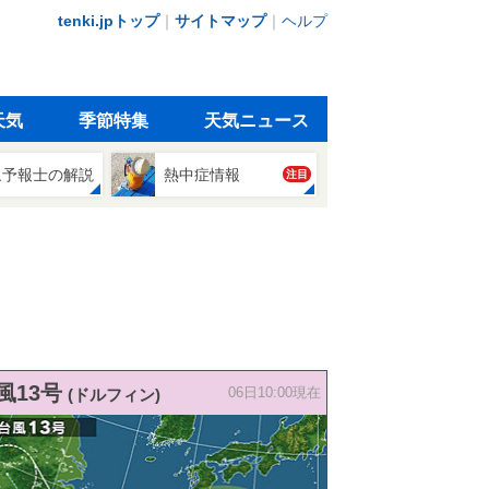
tenki.jpトップ
｜
サイトマップ
｜
ヘルプ
天気
季節特集
天気ニュース
象予報士の解説
熱中症情報
注目
風13号
(ドルフィン)
06日10:00現在