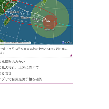
で強い台風13号が南大東島の東約230kmを西に進ん
ます
台風情報のみかた
台風の接近、上陸に備えて
知る防災
アプリで台風進路予報を確認