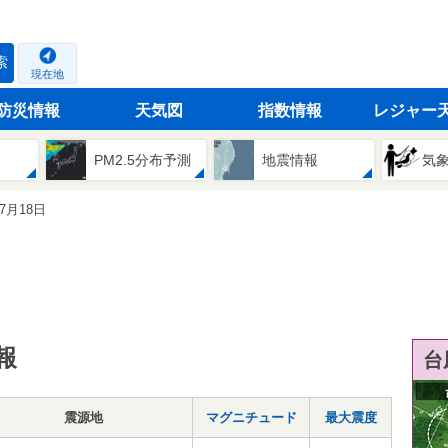
索
現在地
防災情報
天気図
指数情報
レジャー
PM2.5分布予測
地震情報
気
07月18日
報
台
震源地
マグニチュード
最大震度