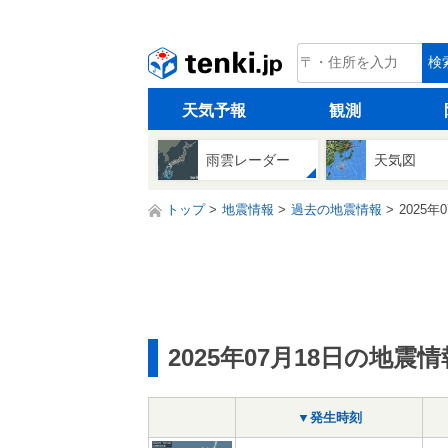
tenki.jp
検
天気予報
観測
雨雲レーダー
天気図
トップ
地震情報
過去の地震情報
2025年
2025年07月18日の地震情
▼発生時刻