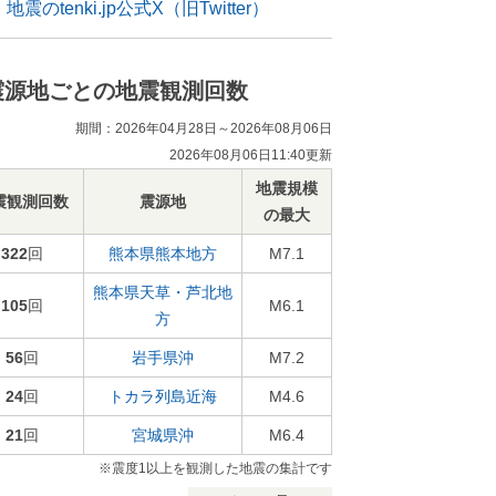
地震のtenki.jp公式X（旧Twitter）
震源地ごとの地震観測回数
期間：2026年04月28日～2026年08月06日
2026年08月06日11:40更新
地震規模
震観測回数
震源地
の最大
322
回
熊本県熊本地方
M7.1
熊本県天草・芦北地
105
回
M6.1
方
56
回
岩手県沖
M7.2
24
回
トカラ列島近海
M4.6
21
回
宮城県沖
M6.4
※震度1以上を観測した地震の集計です