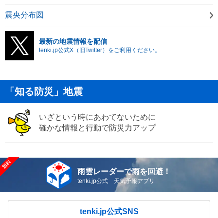
震央分布図
最新の地震情報を配信
tenki.jp公式X（旧Twitter）をご利用ください。
「知る防災」地震
いざという時にあわてないために
確かな情報と行動で防災力アップ
雨雲レーダーで雨を回避！
tenki.jp公式 天気予報アプリ
tenki.jp公式SNS