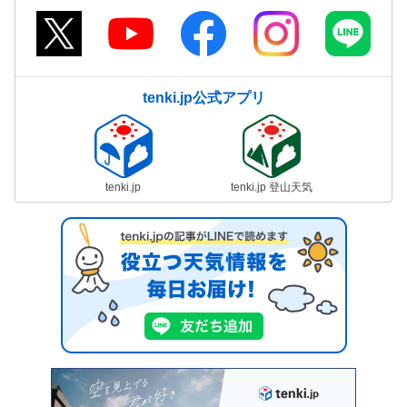
tenki.jp公式アプリ
tenki.jp
tenki.jp 登山天気