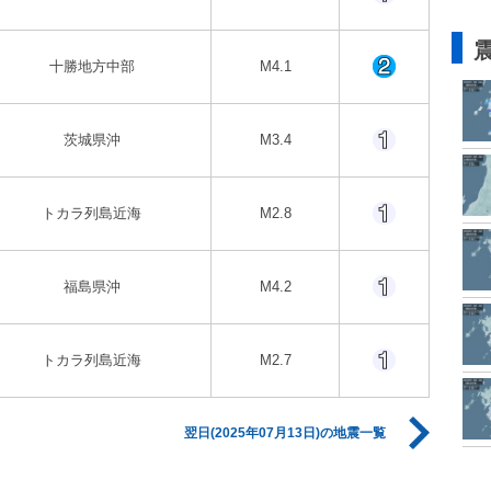
十勝地方中部
M4.1
茨城県沖
M3.4
トカラ列島近海
M2.8
福島県沖
M4.2
トカラ列島近海
M2.7
翌日(2025年07月13日)の地震一覧