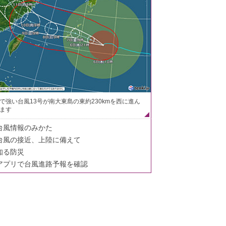
で強い台風13号が南大東島の東約230kmを西に進ん
ます
台風情報のみかた
台風の接近、上陸に備えて
知る防災
アプリで台風進路予報を確認