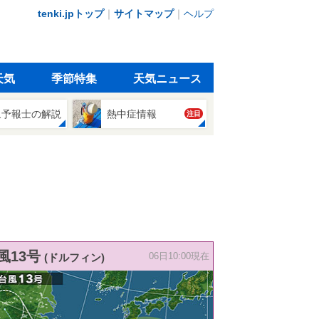
tenki.jpトップ
｜
サイトマップ
｜
ヘルプ
天気
季節特集
天気ニュース
象予報士の解説
熱中症情報
注目
風13号
(ドルフィン)
06日10:00現在