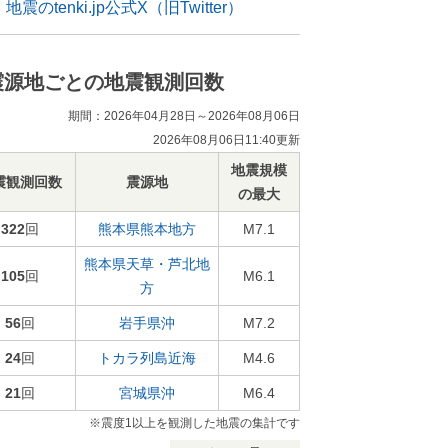
地震のtenki.jp公式X（旧Twitter）
震源地ごとの地震観測回数
期間：2026年04月28日～2026年08月06日
2026年08月06日11:40更新
地震規模
震観測回数
震源地
の最大
322
回
熊本県熊本地方
M7.1
熊本県天草・芦北地
105
回
M6.1
方
56
回
岩手県沖
M7.2
24
回
トカラ列島近海
M4.6
21
回
宮城県沖
M6.4
※震度1以上を観測した地震の集計です