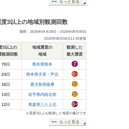
もっと見る
震度3以上の地域別観測回数
期間：2026年04月28日～2026年08月06日
2026年08月06日11:40更新
度3以上の
地域震度の
観測した
震観測回数
地域
最大震度
70
回
熊本県熊本
23
回
熊本県天草・芦北
16
回
鹿児島県薩摩
13
回
岩手県内陸北部
12
回
青森県三八上北
※震度3以上を観測した地震の集計です
もっと見る