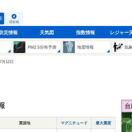
索
現在地
防災情報
天気図
指数情報
レジャー
PM2.5分布予測
地震情報
気
07月12日
報
台
震源地
マグニチュード
最大震度