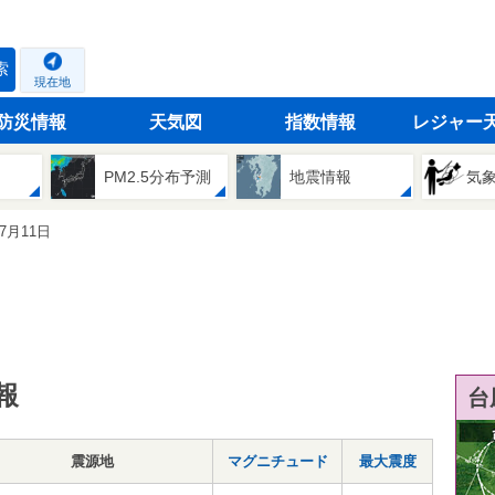
索
現在地
防災情報
天気図
指数情報
レジャー
PM2.5分布予測
地震情報
気
07月11日
報
台
震源地
マグニチュード
最大震度