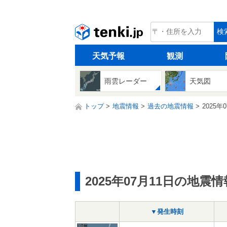
tenki.jp
検
天気予報
観測
雨雲レーダー
天気図
トップ
地震情報
過去の地震情報
2025年
2025年07月11日の地震情
▼発生時刻