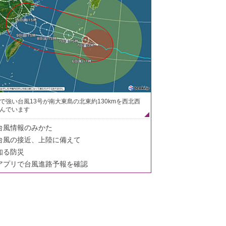
で強い台風13号が南大東島の北東約130kmを西北西
んでいます
台風情報のみかた
台風の接近、上陸に備えて
知る防災
アプリで台風進路予報を確認