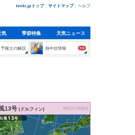
tenki.jpトップ
｜
サイトマップ
｜
ヘルプ
天気
季節特集
天気ニュース
象予報士の解説
熱中症情報
注目
風13号
(ドルフィン)
06日17:00現在