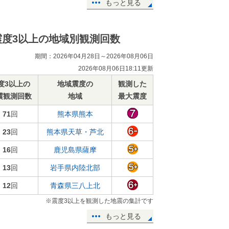
もっと見る
震度3以上の地域別観測回数
期間：2026年04月28日～2026年08月06日
2026年08月06日18:11更新
度3以上の
地域震度の
観測した
震観測回数
地域
最大震度
71
回
熊本県熊本
23
回
熊本県天草・芦北
16
回
鹿児島県薩摩
13
回
岩手県内陸北部
12
回
青森県三八上北
※震度3以上を観測した地震の集計です
もっと見る