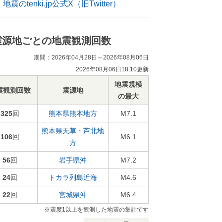
地震のtenki.jp公式X（旧Twitter）
震源地ごとの地震観測回数
期間：2026年04月28日～2026年08月06日
2026年08月06日18:10更新
地震規模
震観測回数
震源地
の最大
325
回
熊本県熊本地方
M7.1
熊本県天草・芦北地
106
回
M6.1
方
56
回
岩手県沖
M7.2
24
回
トカラ列島近海
M4.6
22
回
宮城県沖
M6.4
※震度1以上を観測した地震の集計です