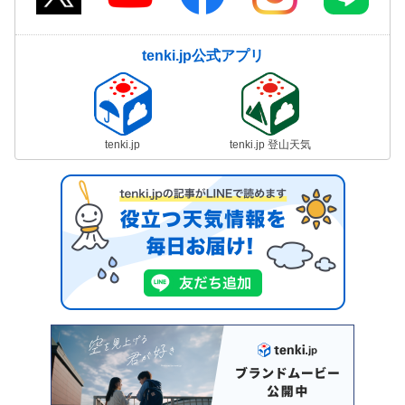
tenki.jp公式アプリ
tenki.jp
tenki.jp 登山天気