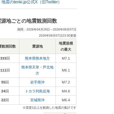
地震のtenki.jp公式X（旧Twitter）
震源地ごとの地震観測回数
期間：2026年04月29日～2026年08月07日
2026年08月07日23:30更新
地震規模
震観測回数
震源地
の最大
333
回
熊本県熊本地方
M7.1
熊本県天草・芦北地
111
回
M6.1
方
55
回
岩手県沖
M7.2
24
回
トカラ列島近海
M4.6
22
回
宮城県沖
M6.4
※震度1以上を観測した地震の集計です