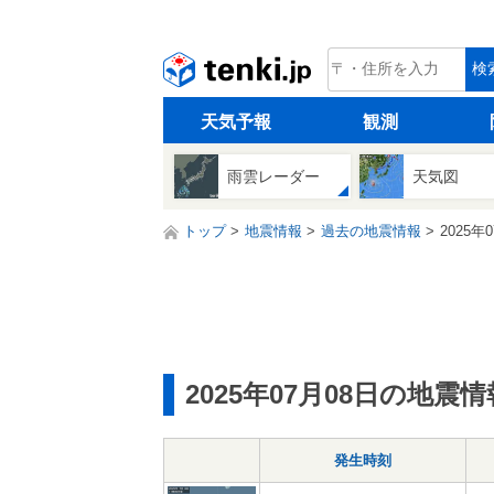
tenki.jp
検
天気予報
観測
雨雲レーダー
天気図
トップ
地震情報
過去の地震情報
2025年
2025年07月08日の地震情
発生時刻