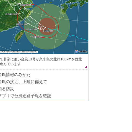
で非常に強い台風13号が久米島の北約100kmを西北
進んでいます
台風情報のみかた
台風の接近、上陸に備えて
知る防災
アプリで台風進路予報を確認