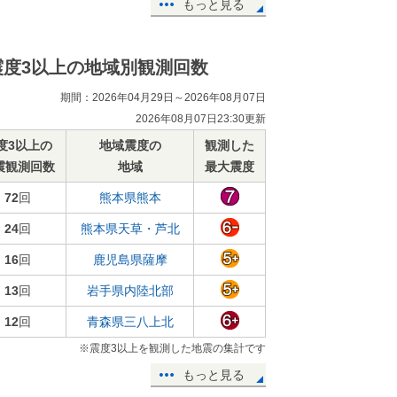
もっと見る
震度3以上の地域別観測回数
期間：2026年04月29日～2026年08月07日
2026年08月07日23:30更新
度3以上の
地域震度の
観測した
震観測回数
地域
最大震度
72
回
熊本県熊本
24
回
熊本県天草・芦北
16
回
鹿児島県薩摩
13
回
岩手県内陸北部
12
回
青森県三八上北
※震度3以上を観測した地震の集計です
もっと見る