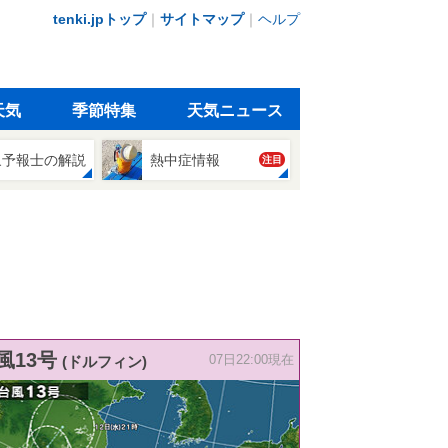
tenki.jpトップ
｜
サイトマップ
｜
ヘルプ
天気
季節特集
天気ニュース
象予報士の解説
熱中症情報
注目
風13号
(ドルフィン)
07日22:00現在