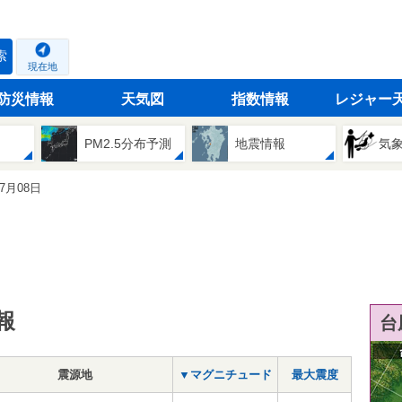
索
現在地
防災情報
天気図
指数情報
レジャー
PM2.5分布予測
地震情報
気
07月08日
報
台
震源地
▼マグニチュード
最大震度