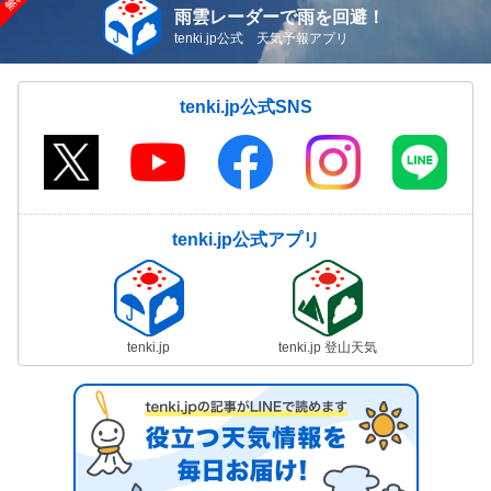
雨雲レーダーで雨を回避！
tenki.jp公式 天気予報アプリ
tenki.jp公式SNS
tenki.jp公式アプリ
tenki.jp
tenki.jp 登山天気