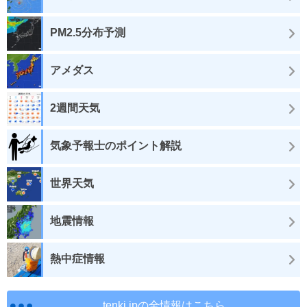
PM2.5分布予測
アメダス
2週間天気
気象予報士のポイント解説
世界天気
地震情報
熱中症情報
tenki.jpの全情報はこちら