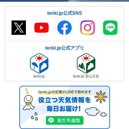
tenki.jp公式SNS
tenki.jp公式アプリ
tenki.jp
tenki.jp 登山天気