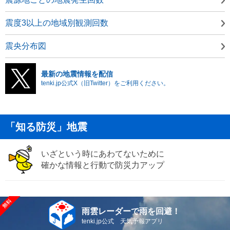
震度3以上の地域別観測回数
震央分布図
最新の地震情報を配信
tenki.jp公式X（旧Twitter）をご利用ください。
「知る防災」地震
いざという時にあわてないために
確かな情報と行動で防災力アップ
雨雲レーダーで雨を回避！
tenki.jp公式 天気予報アプリ