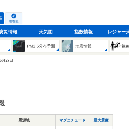
索
現在地
防災情報
天気図
指数情報
レジャー
PM2.5分布予測
地震情報
気
06月27日
報
震源地
マグニチュード
最大震度