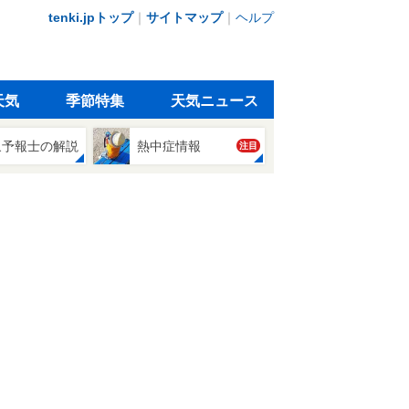
tenki.jpトップ
｜
サイトマップ
｜
ヘルプ
天気
季節特集
天気ニュース
象予報士の解説
熱中症情報
注目