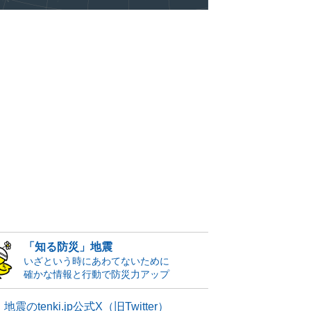
「知る防災」地震
いざという時にあわてないために
確かな情報と行動で防災力アップ
地震のtenki.jp公式X（旧Twitter）