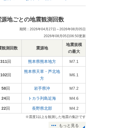
震源地ごとの地震観測回数
期間：2026年04月27日～2026年08月05日
2026年08月05日06:50更新
地震規模
震観測回数
震源地
の最大
311
回
熊本県熊本地方
M7.1
熊本県天草・芦北地
102
回
M6.1
方
58
回
岩手県沖
M7.2
24
回
トカラ列島近海
M4.6
22
回
長野県北部
M4.2
※震度1以上を観測した地震の集計です
もっと見る