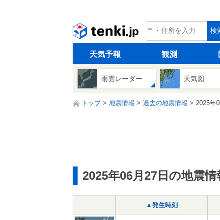
tenki.jp
検
天気予報
観測
雨雲レーダー
天気図
トップ
地震情報
過去の地震情報
2025年
2025年06月27日の地震情
▲発生時刻