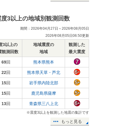
震度3以上の地域別観測回数
期間：2026年04月27日～2026年08月05日
2026年08月05日06:50更新
度3以上の
地域震度の
観測した
震観測回数
地域
最大震度
69
回
熊本県熊本
22
回
熊本県天草・芦北
15
回
岩手県内陸北部
15
回
鹿児島県薩摩
13
回
青森県三八上北
※震度3以上を観測した地震の集計です
もっと見る