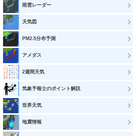
雨雲レーダー
天気図
PM2.5分布予測
アメダス
2週間天気
気象予報士のポイント解説
世界天気
地震情報