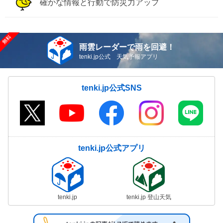
確かな情報と行動で防災力アップ
雨雲レーダーで雨を回避！
tenki.jp公式 天気予報アプリ
tenki.jp公式SNS
tenki.jp公式アプリ
tenki.jp
tenki.jp 登山天気