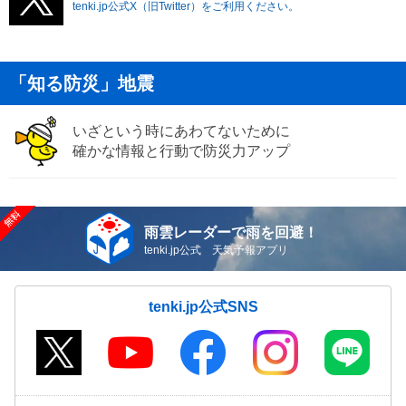
tenki.jp公式X（旧Twitter）をご利用ください。
「知る防災」地震
いざという時にあわてないために
確かな情報と行動で防災力アップ
雨雲レーダーで雨を回避！
tenki.jp公式 天気予報アプリ
tenki.jp公式SNS