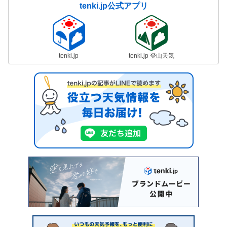
tenki.jp公式アプリ
tenki.jp
tenki.jp 登山天気