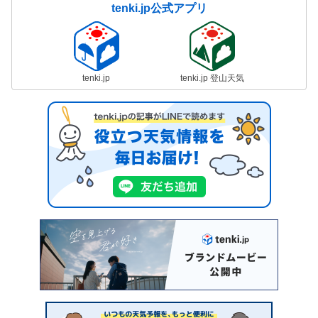
tenki.jp公式アプリ
tenki.jp
tenki.jp 登山天気