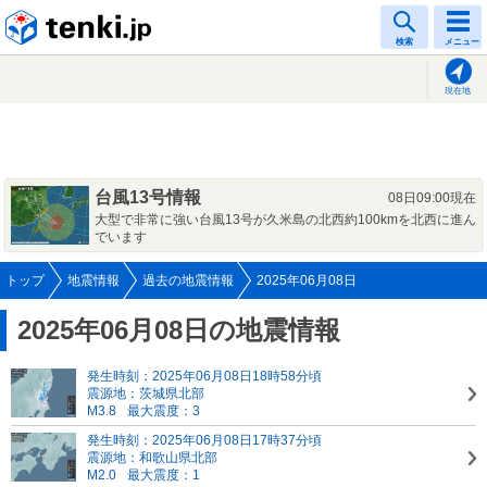
tenki.jp
検索
メニュー
現在地
台風13号情報
08日09:00現在
大型で非常に強い台風13号が久米島の北西約100kmを北西に進ん
でいます
トップ
地震情報
過去の地震情報
2025年06月08日
2025年06月08日の地震情報
発生時刻：2025年06月08日18時58分頃
震源地：茨城県北部
M3.8
最大震度：3
発生時刻：2025年06月08日17時37分頃
震源地：和歌山県北部
M2.0
最大震度：1