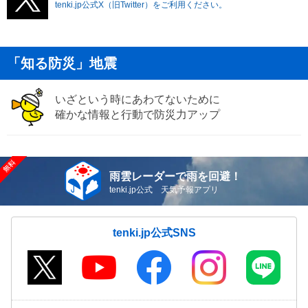
tenki.jp公式X（旧Twitter）をご利用ください。
「知る防災」地震
いざという時にあわてないために
確かな情報と行動で防災力アップ
雨雲レーダーで雨を回避！
tenki.jp公式 天気予報アプリ
tenki.jp公式SNS