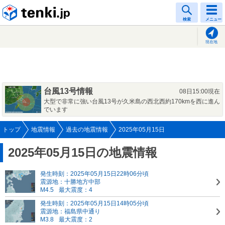
tenki.jp
検索
メニュー
現在地
台風13号情報
08日15:00現在
大型で非常に強い台風13号が久米島の西北西約170kmを西に進ん
でいます
トップ
地震情報
過去の地震情報
2025年05月15日
2025年05月15日の地震情報
発生時刻：2025年05月15日22時06分頃
震源地：十勝地方中部
M4.5
最大震度：4
発生時刻：2025年05月15日14時05分頃
震源地：福島県中通り
M3.8
最大震度：2