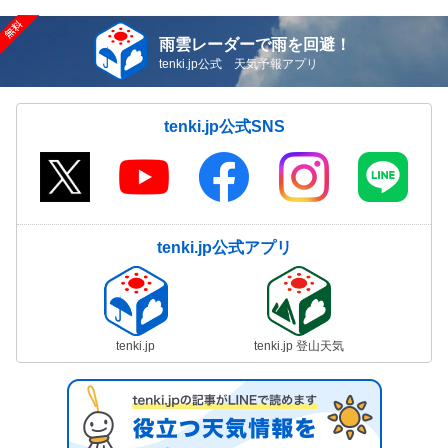
雨雲レーダーで雨を回避！
tenki.jp公式 天気予報アプリ
tenki.jp公式SNS
tenki.jp公式アプリ
tenki.jp
tenki.jp 登山天気