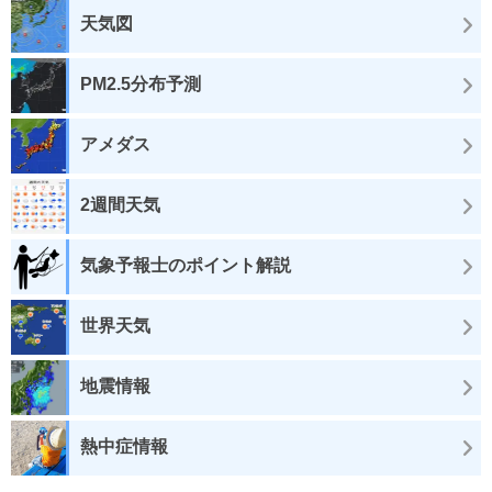
天気図
PM2.5分布予測
アメダス
2週間天気
気象予報士のポイント解説
世界天気
地震情報
熱中症情報