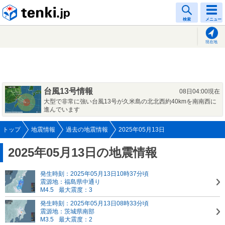
tenki.jp
検索
メニュー
現在地
台風13号情報
08日04:00現在
大型で非常に強い台風13号が久米島の北北西約40kmを南南西に
進んでいます
トップ
地震情報
過去の地震情報
2025年05月13日
2025年05月13日の地震情報
発生時刻：2025年05月13日10時37分頃
震源地：福島県中通り
M4.5
最大震度：3
発生時刻：2025年05月13日08時33分頃
震源地：茨城県南部
M3.5
最大震度：2