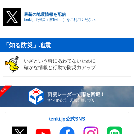
最新の地震情報を配信
tenki.jp公式X（旧Twitter）をご利用ください。
「知る防災」地震
いざという時にあわてないために
確かな情報と行動で防災力アップ
雨雲レーダーで雨を回避！
tenki.jp公式 天気予報アプリ
tenki.jp公式SNS