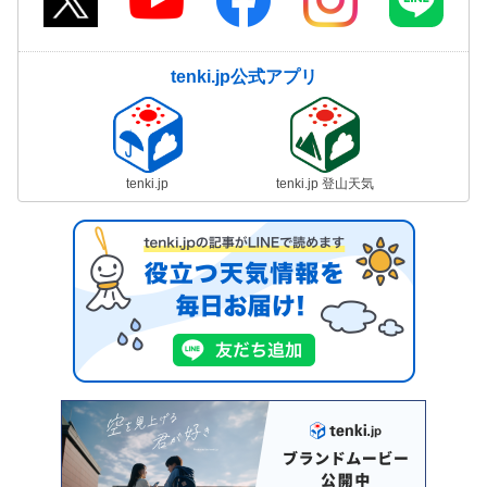
tenki.jp公式アプリ
tenki.jp
tenki.jp 登山天気