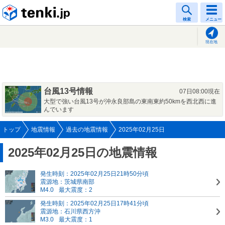
tenki.jp
検索
メニュー
現在地
台風13号情報
07日08:00現在
大型で強い台風13号が沖永良部島の東南東約50kmを西北西に進
んでいます
トップ
地震情報
過去の地震情報
2025年02月25日
2025年02月25日の地震情報
発生時刻：2025年02月25日21時50分頃
震源地：茨城県南部
M4.0
最大震度：2
発生時刻：2025年02月25日17時41分頃
震源地：石川県西方沖
M3.0
最大震度：1