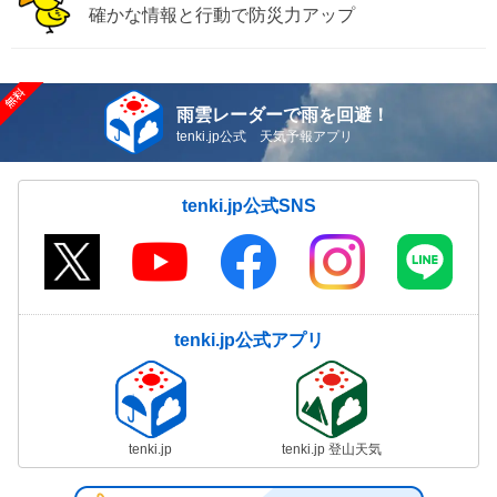
確かな情報と行動で防災力アップ
雨雲レーダーで雨を回避！
tenki.jp公式 天気予報アプリ
tenki.jp公式SNS
tenki.jp公式アプリ
tenki.jp
tenki.jp 登山天気