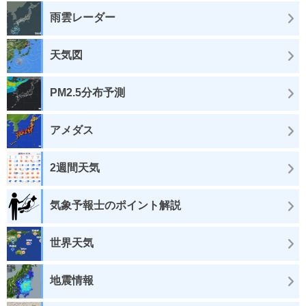
雨雲レーダー
天気図
PM2.5分布予測
アメダス
2週間天気
気象予報士のポイント解説
世界天気
地震情報