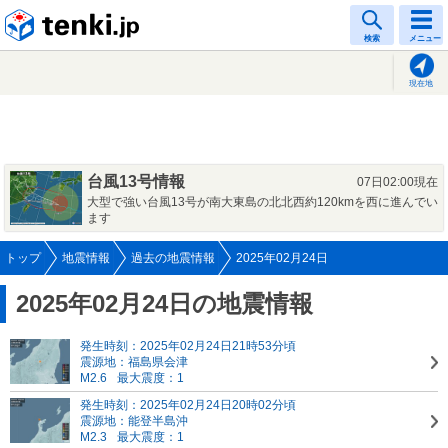
tenki.jp
検索
メニュー
現在地
台風13号情報
07日02:00現在
大型で強い台風13号が南大東島の北北西約120kmを西に進んでい
ます
トップ
地震情報
過去の地震情報
2025年02月24日
2025年02月24日の地震情報
発生時刻：2025年02月24日21時53分頃
震源地：福島県会津
M2.6
最大震度：1
発生時刻：2025年02月24日20時02分頃
震源地：能登半島沖
M2.3
最大震度：1