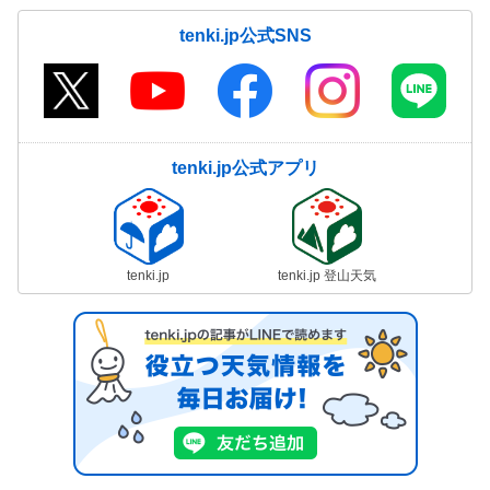
tenki.jp公式SNS
tenki.jp公式アプリ
tenki.jp
tenki.jp 登山天気