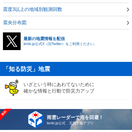
震度3以上の地域別観測回数
震央分布図
最新の地震情報を配信
tenki.jp公式X（旧Twitter）をご利用ください。
「知る防災」地震
いざという時にあわてないために
確かな情報と行動で防災力アップ
雨雲レーダーで雨を回避！
tenki.jp公式 天気予報アプリ