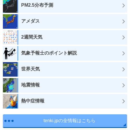
PM2.5分布予測
アメダス
2週間天気
気象予報士のポイント解説
世界天気
地震情報
熱中症情報
tenki.jpの全情報はこちら