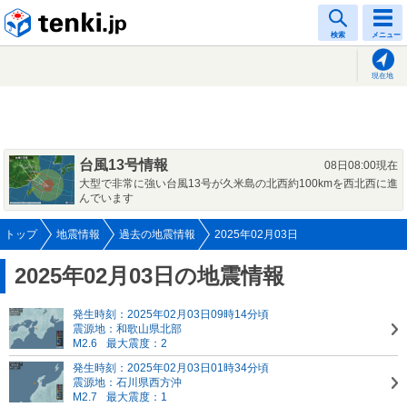
tenki.jp
検索
メニュー
現在地
台風13号情報
08日08:00現在
大型で非常に強い台風13号が久米島の北西約100kmを西北西に進
んでいます
トップ
地震情報
過去の地震情報
2025年02月03日
2025年02月03日の地震情報
発生時刻：2025年02月03日09時14分頃
震源地：和歌山県北部
M2.6
最大震度：2
発生時刻：2025年02月03日01時34分頃
震源地：石川県西方沖
M2.7
最大震度：1