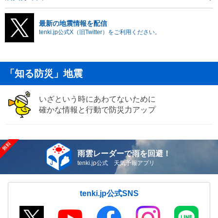
最新の地震情報を配信
tenki.jp公式X（旧Twitter）をご利用ください。
「知る防災」地震
いざという時にあわてないために
確かな情報と行動で防災力アップ
雨雲レーダーで雨を回避！
tenki.jp公式 天気予報アプリ
tenki.jp公式SNS