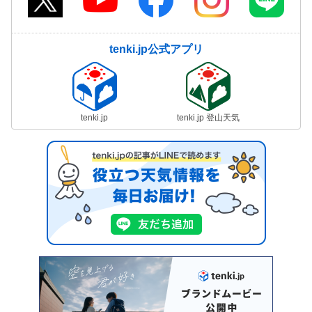
tenki.jp公式アプリ
tenki.jp
tenki.jp 登山天気