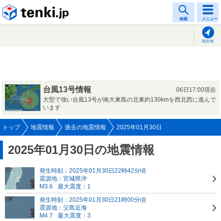
tenki.jp
検索
メニュー
現在地
台風13号情報
06日17:00現在
大型で強い台風13号が南大東島の北東約130kmを西北西に進んで
います
トップ
地震情報
過去の地震情報
2025年01月30日
2025年01月30日の地震情報
発生時刻：2025年01月30日22時42分頃
震源地：宮城県沖
M3.6
最大震度：1
発生時刻：2025年01月30日21時00分頃
震源地：父島近海
M4.7
最大震度：3