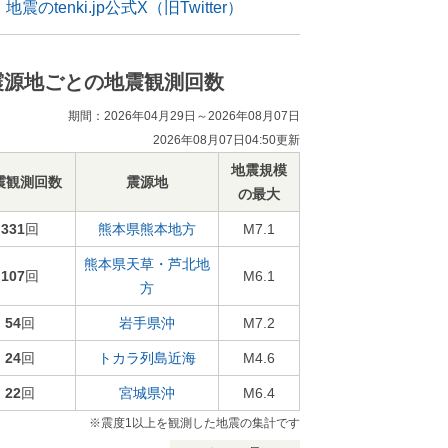
地震のtenki.jp公式X（旧Twitter）
震源地ごとの地震観測回数
期間：2026年04月29日～2026年08月07日
2026年08月07日04:50更新
地震規模
震観測回数
震源地
の最大
331
回
熊本県熊本地方
M7.1
熊本県天草・芦北地
107
回
M6.1
方
54
回
岩手県沖
M7.2
24
回
トカラ列島近海
M4.6
22
回
宮城県沖
M6.4
※震度1以上を観測した地震の集計です