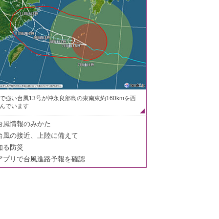
で強い台風13号が沖永良部島の東南東約160kmを西
んでいます
台風情報のみかた
台風の接近、上陸に備えて
知る防災
アプリで台風進路予報を確認