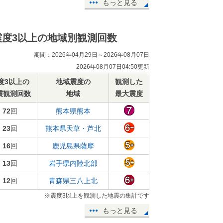
もっと見る
震度3以上の地域別観測回数
期間：2026年04月29日～2026年08月07日
2026年08月07日04:50更新
度3以上の
地域震度の
観測した
震観測回数
地域
最大震度
72
回
熊本県熊本
23
回
熊本県天草・芦北
16
回
鹿児島県薩摩
13
回
岩手県内陸北部
12
回
青森県三八上北
※震度3以上を観測した地震の集計です
もっと見る