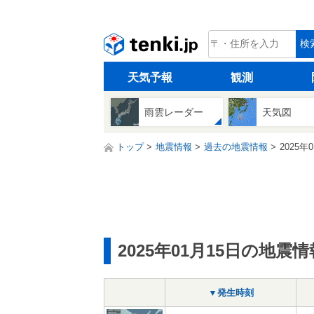
tenki.jp
検
天気予報
観測
雨雲レーダー
天気図
トップ
地震情報
過去の地震情報
2025年
2025年01月15日の地震情
▼発生時刻