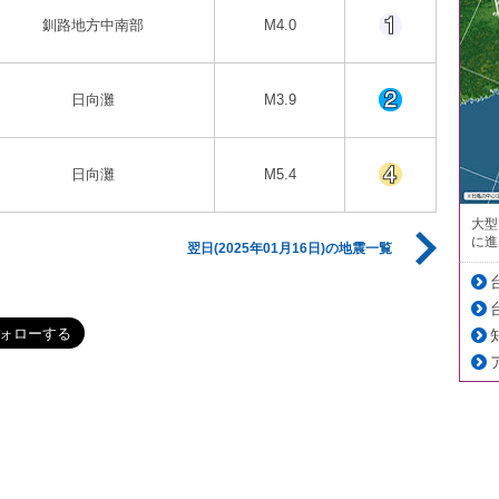
釧路地方中南部
M4.0
日向灘
M3.9
日向灘
M5.4
大型
に進
翌日(2025年01月16日)の地震一覧