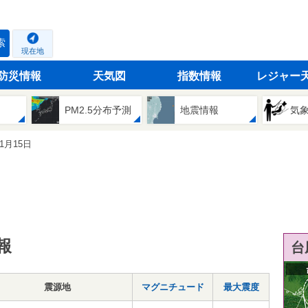
索
現在地
防災情報
天気図
指数情報
レジャー
PM2.5分布予測
地震情報
気
01月15日
報
台
震源地
マグニチュード
最大震度