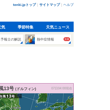
tenki.jpトップ
｜
サイトマップ
｜
ヘルプ
天気
季節特集
天気ニュース
象予報士の解説
熱中症情報
注目
風13号
(ドルフィン)
07日04:00現在