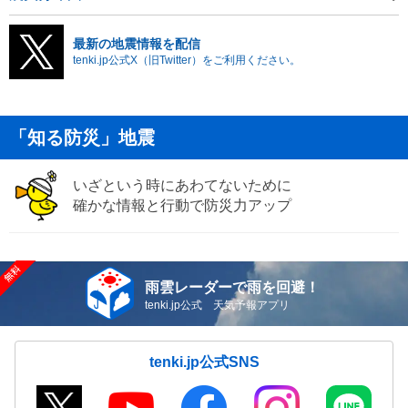
最新の地震情報を配信
tenki.jp公式X（旧Twitter）をご利用ください。
「知る防災」地震
いざという時にあわてないために
確かな情報と行動で防災力アップ
雨雲レーダーで雨を回避！
tenki.jp公式 天気予報アプリ
tenki.jp公式SNS