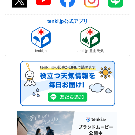
tenki.jp公式アプリ
tenki.jp
tenki.jp 登山天気