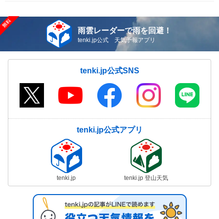
雨雲レーダーで雨を回避！
tenki.jp公式 天気予報アプリ
tenki.jp公式SNS
tenki.jp公式アプリ
tenki.jp
tenki.jp 登山天気