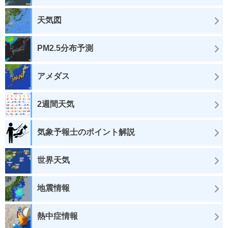
天気図
PM2.5分布予測
アメダス
2週間天気
気象予報士のポイント解説
世界天気
地震情報
熱中症情報