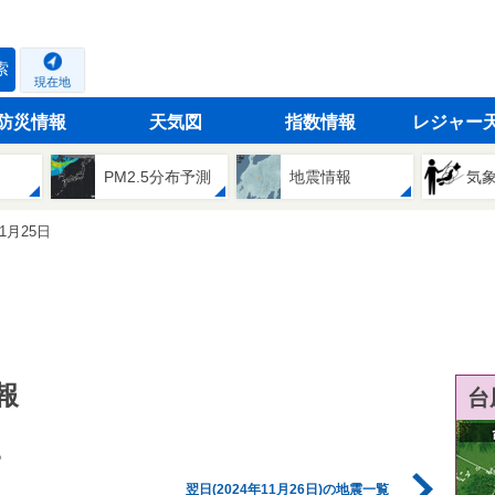
索
現在地
防災情報
天気図
指数情報
レジャー
PM2.5分布予測
地震情報
気
11月25日
報
台
。
翌日(2024年11月26日)の地震一覧