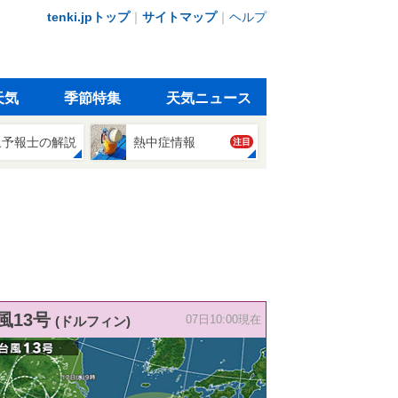
tenki.jpトップ
｜
サイトマップ
｜
ヘルプ
天気
季節特集
天気ニュース
象予報士の解説
熱中症情報
注目
風13号
(ドルフィン)
07日10:00現在