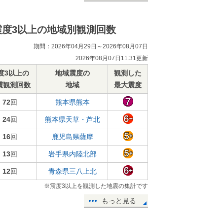
震度3以上の地域別観測回数
期間：2026年04月29日～2026年08月07日
2026年08月07日11:31更新
度3以上の
地域震度の
観測した
震観測回数
地域
最大震度
72
回
熊本県熊本
24
回
熊本県天草・芦北
16
回
鹿児島県薩摩
13
回
岩手県内陸北部
12
回
青森県三八上北
※震度3以上を観測した地震の集計です
もっと見る