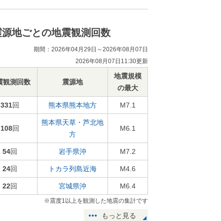
震源地ごとの地震観測回数
期間：2026年04月29日～2026年08月07日
2026年08月07日11:30更新
地震規模
震観測回数
震源地
の最大
331
回
熊本県熊本地方
M7.1
熊本県天草・芦北地
108
回
M6.1
方
54
回
岩手県沖
M7.2
24
回
トカラ列島近海
M4.6
22
回
宮城県沖
M6.4
※震度1以上を観測した地震の集計です
もっと見る