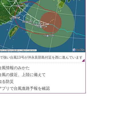
で強い台風13号が沖永良部島付近を西に進んでいます
台風情報のみかた
台風の接近、上陸に備えて
知る防災
アプリで台風進路予報を確認