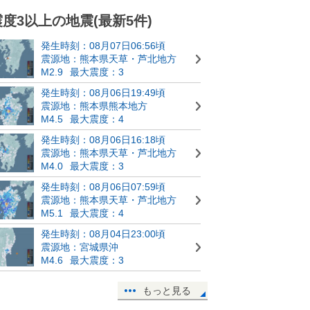
震度3以上の地震(最新5件)
発生時刻：08月07日06:56頃
震源地：熊本県天草・芦北地方
M2.9
最大震度：3
発生時刻：08月06日19:49頃
震源地：熊本県熊本地方
M4.5
最大震度：4
発生時刻：08月06日16:18頃
震源地：熊本県天草・芦北地方
M4.0
最大震度：3
発生時刻：08月06日07:59頃
震源地：熊本県天草・芦北地方
M5.1
最大震度：4
発生時刻：08月04日23:00頃
震源地：宮城県沖
M4.6
最大震度：3
もっと見る