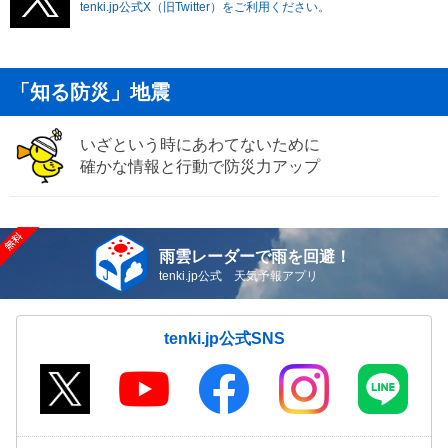
tenki.jp公式X（旧Twitter）をご利用ください。
「知る防災」地震
いざという時にあわてないために
確かな情報と行動で防災力アップ
雨雲レーダーで雨を回避！
tenki.jp公式 天気予報アプリ
tenki.jp公式SNS