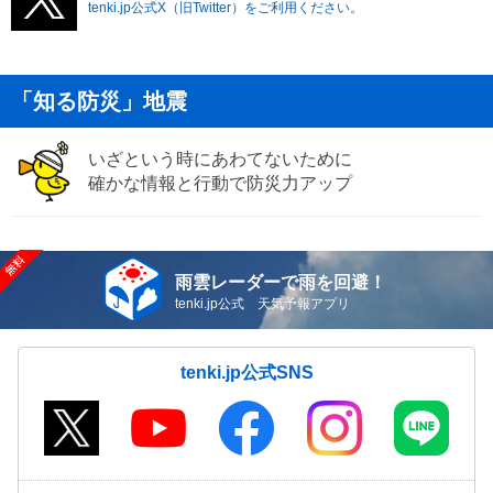
tenki.jp公式X（旧Twitter）をご利用ください。
「知る防災」地震
いざという時にあわてないために
確かな情報と行動で防災力アップ
雨雲レーダーで雨を回避！
tenki.jp公式 天気予報アプリ
tenki.jp公式SNS