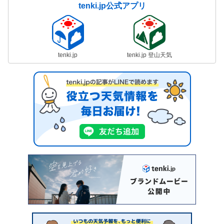
tenki.jp公式アプリ
tenki.jp
tenki.jp 登山天気