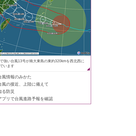
で強い台風13号が南大東島の東約320kmを西北西に
でいます
台風情報のみかた
台風の接近、上陸に備えて
知る防災
アプリで台風進路予報を確認