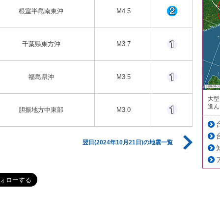
根室半島南東沖
M4.5
千葉県東方沖
M3.7
福島県沖
M3.5
大型
進ん
胆振地方中東部
M3.0
翌日(2024年10月21日)の地震一覧