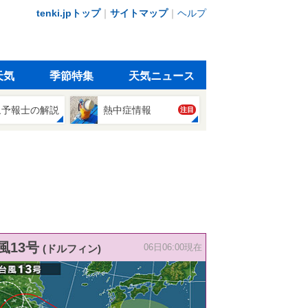
tenki.jpトップ
｜
サイトマップ
｜
ヘルプ
天気
季節特集
天気ニュース
象予報士の解説
熱中症情報
注目
風13号
(ドルフィン)
06日06:00現在