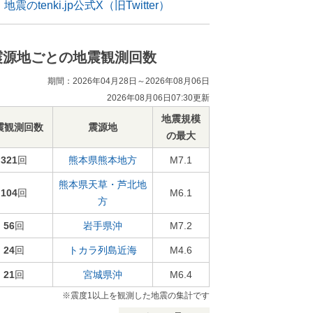
地震のtenki.jp公式X（旧Twitter）
震源地ごとの地震観測回数
期間：2026年04月28日～2026年08月06日
2026年08月06日07:30更新
地震規模
震観測回数
震源地
の最大
321
回
熊本県熊本地方
M7.1
熊本県天草・芦北地
104
回
M6.1
方
56
回
岩手県沖
M7.2
24
回
トカラ列島近海
M4.6
21
回
宮城県沖
M6.4
※震度1以上を観測した地震の集計です