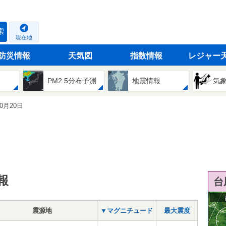
索
現在地
防災情報
天気図
指数情報
レジャー
PM2.5分布予測
地震情報
気
10月20日
報
台
震源地
▼マグニチュード
最大震度