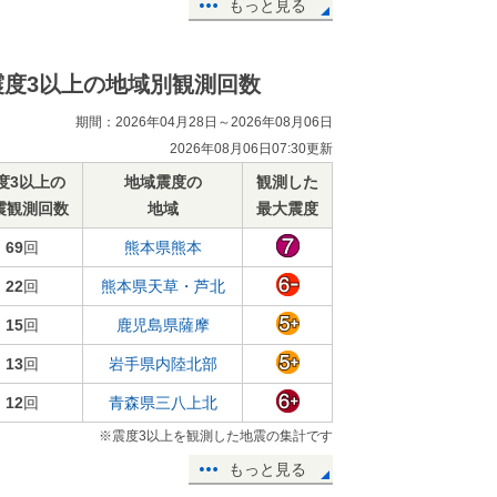
もっと見る
震度3以上の地域別観測回数
期間：2026年04月28日～2026年08月06日
2026年08月06日07:30更新
度3以上の
地域震度の
観測した
震観測回数
地域
最大震度
69
回
熊本県熊本
22
回
熊本県天草・芦北
15
回
鹿児島県薩摩
13
回
岩手県内陸北部
12
回
青森県三八上北
※震度3以上を観測した地震の集計です
もっと見る