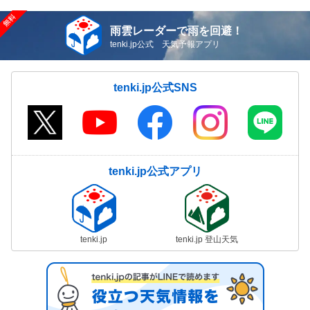
雨雲レーダーで雨を回避！
tenki.jp公式 天気予報アプリ
tenki.jp公式SNS
tenki.jp公式アプリ
tenki.jp
tenki.jp 登山天気