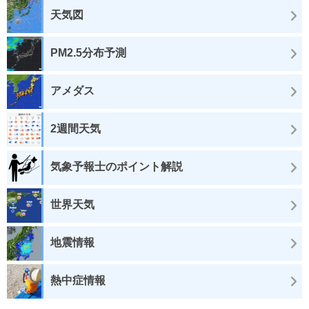
天気図
PM2.5分布予測
アメダス
2週間天気
気象予報士のポイント解説
世界天気
地震情報
熱中症情報