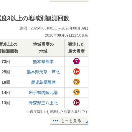
震度3以上の地域別観測回数
期間：2026年05月01日～2026年08月09日
2026年08月09日22:50更新
度3以上の
地域震度の
観測した
震観測回数
地域
最大震度
73
回
熊本県熊本
25
回
熊本県天草・芦北
16
回
鹿児島県薩摩
14
回
岩手県内陸北部
13
回
青森県三八上北
※震度3以上を観測した地震の集計です
もっと見る