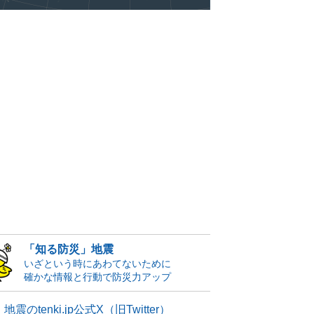
「知る防災」地震
いざという時にあわてないために
確かな情報と行動で防災力アップ
地震のtenki.jp公式X（旧Twitter）