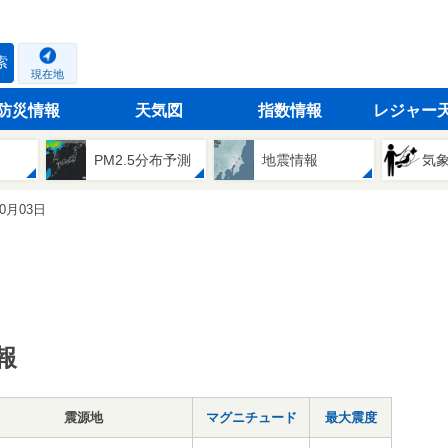
索
現在地
防災情報
天気図
指数情報
レジャー
PM2.5分布予測
地震情報
気
10月03日
報
震源地
マグニチュード
最大震度