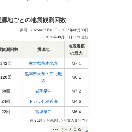
震源地ごとの地震観測回数
期間：2026年05月01日～2026年08月09日
2026年08月09日22:50更新
地震規模
震観測回数
震源地
の最大
342
回
熊本県熊本地方
M7.1
熊本県天草・芦北地
120
回
M6.1
方
58
回
岩手県沖
M7.2
24
回
トカラ列島近海
M4.6
22
回
宮城県沖
M6.4
※震度1以上を観測した地震の集計です
もっと見る